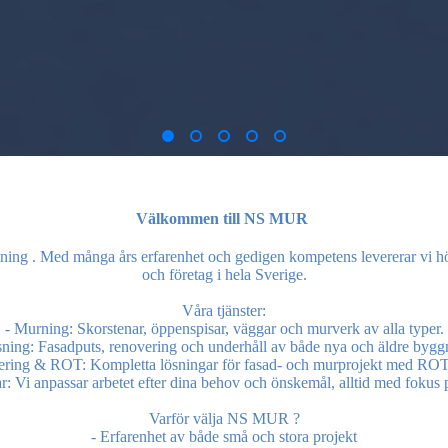
Välkommen till NS MUR
ning . Med många års erfarenhet och gedigen kompetens levererar vi hög
och företag i hela Sverige.
Våra tjänster:
- Murning: Skorstenar, öppenspisar, väggar och murverk av alla typer.
sning: Fasadputs, renovering och underhåll av både nya och äldre bygg
ering & ROT: Kompletta lösningar för fasad- och murprojekt med ROT
: Vi anpassar arbetet efter dina behov och önskemål, alltid med fokus p
Varför välja NS MUR ?
- Erfarenhet av både små och stora projekt