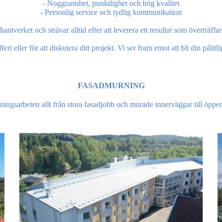
- Noggrannhet, punktlighet och hög kvalitet
- Personlig service och tydlig kommunikation
tverket och strävar alltid efter att leverera ett resultat som överträffa
ert eller för att diskutera ditt projekt. Vi ser fram emot att bli din pål
FASADMURNING
rningsarbeten allt från stora fasadjobb och murade innerväggar till öppen