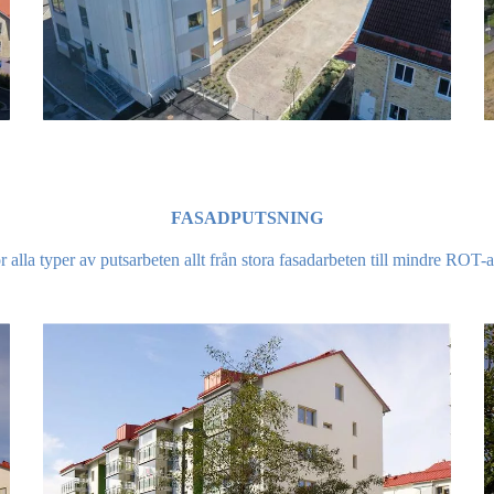
FASADPUTSNING
r alla typer av putsarbeten allt från stora fasadarbeten till mindre ROT-