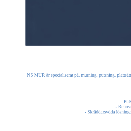
NS MUR är specialiserat på, murning, putsning, plattsätt
- Put
- Renov
- Skräddarsydda lösningar