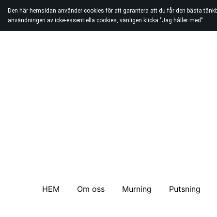
Den här hemsidan använder cookies för att garantera att du får den bästa tänk
användningen av icke-essentiella cookies, vänligen klicka "Jag håller med"
HEM
Om oss
Murning
Putsning