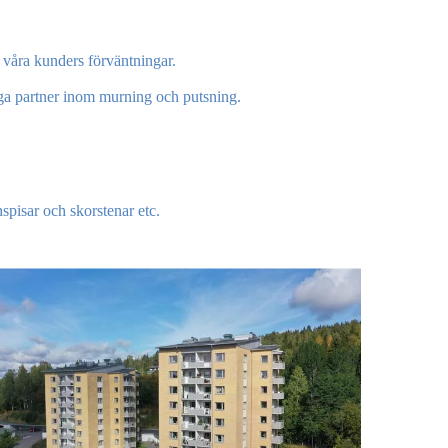
r våra kunders förväntningar.
itliga partner inom murning och putsning.
spisar och skorstenar etc.