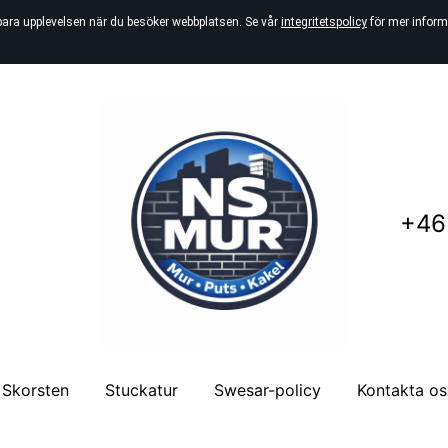
bara upplevelsen när du besöker webbplatsen. Se vår
integritetspolicy
för mer inform
+46
Skorsten
Stuckatur
Swesar-policy
Kontakta os