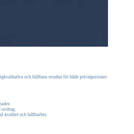
kvalitativa och hållbara resultat för både privatpersoner
nader.
-avdrag.
å kvalitet och hållbarhet.