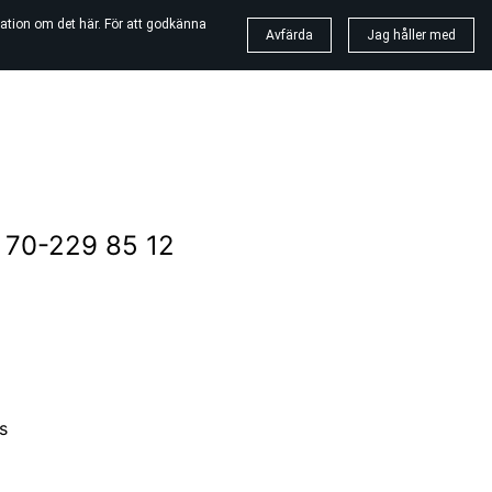
ation om det här. För att godkänna
Avfärda
Jag håller med
 70-229 85 12
s